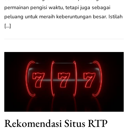
permainan pengisi waktu, tetapi juga sebagai
peluang untuk meraih keberuntungan besar. Istilah
[…]
Rekomendasi Situs RTP