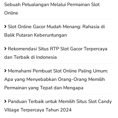
Sebuah Petualangan Melalui Permainan Slot
Online
Slot Online Gacor Mudah Menang: Rahasia di
Balik Putaran Keberuntungan
Rekomendasi Situs RTP Slot Gacor Terpercaya
dan Terbaik di Indonesia
Memahami Pembuat Slot Online Paling Umum:
Apa yang Menyebabkan Orang-Orang Memilih
Permainan yang Tepat dan Mengapa
Panduan Terbaik untuk Memilih Situs Slot Candy
Village Terpercaya Tahun 2024