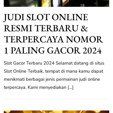
JUDI SLOT ONLINE
RESMI TERBARU &
TERPERCAYA NOMOR
1 PALING GACOR 2024
Slot Gacor Terbaru 2024 Selamat datang di situs
Slot Online Terbaik, tempat di mana kamu dapat
menikmati berbagai jenis permainan judi online
terpercaya. Kami menyediakan […]