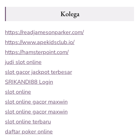
Kolega
https://readjamesonparker.com/
https://www.apekidsclub.io/
https://hamsterpoint.com/
judi slot online
slot gacor jackpot terbesar
SRIKANDI88 Login
slot online
slot online gacor maxwin
slot online gacor maxwin
slot online terbaru
daftar poker online