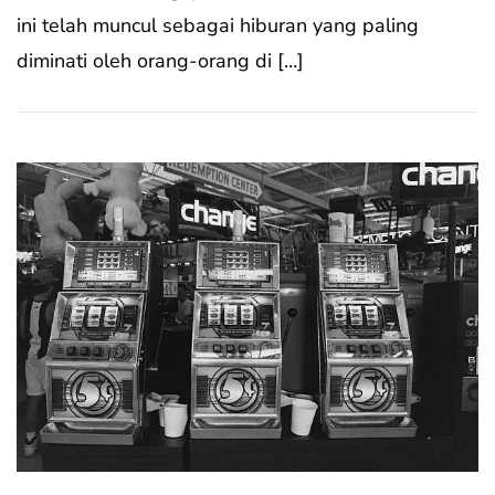
ini telah muncul sebagai hiburan yang paling
diminati oleh orang-orang di […]