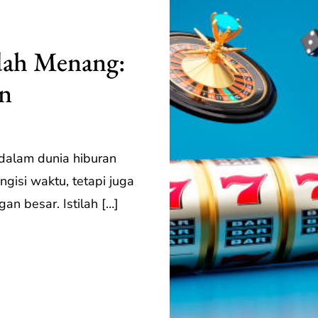
dah Menang:
an
 dalam dunia hiburan
gisi waktu, tetapi juga
n besar. Istilah […]