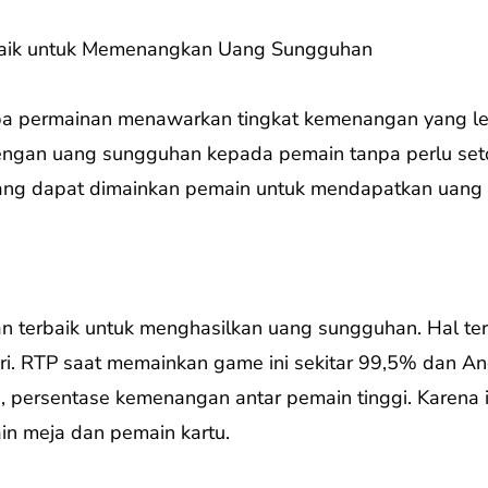
rbaik untuk Memenangkan Uang Sungguhan
apa permainan menawarkan tingkat kemenangan yang leb
ngan uang sungguhan kepada pemain tanpa perlu seto
ang dapat dimainkan pemain untuk mendapatkan uang
an terbaik untuk menghasilkan uang sungguhan. Hal ter
ri. RTP saat memainkan game ini sekitar 99,5% dan An
, persentase kemenangan antar pemain tinggi. Karena 
in meja dan pemain kartu.