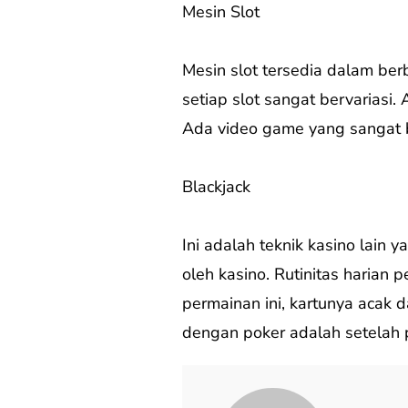
Mesin Slot
Mesin slot tersedia dalam be
setiap slot sangat bervariasi
Ada video game yang sangat be
Blackjack
Ini adalah teknik kasino lain 
oleh kasino. Rutinitas harian
permainan ini, kartunya acak
dengan poker adalah setelah p