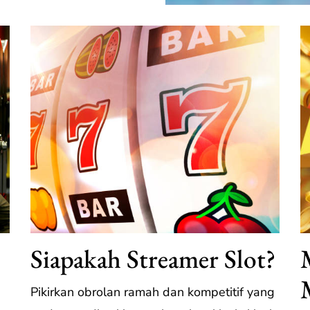
Siapakah Streamer Slot?
Pikirkan obrolan ramah dan kompetitif yang