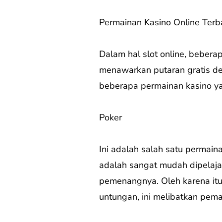
Permainan Kasino Online Te
Dalam hal slot online, beber
menawarkan putaran gratis de
beberapa permainan kasino y
Poker
Ini adalah salah satu permain
adalah sangat mudah dipelaja
pemenangnya. Oleh karena itu
untungan, ini melibatkan pema