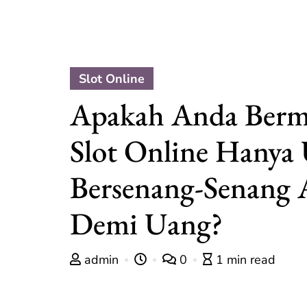
Slot Online
Apakah Anda Berm
Slot Online Hanya
Bersenang-Senang 
Demi Uang?
admin
0
1 min read