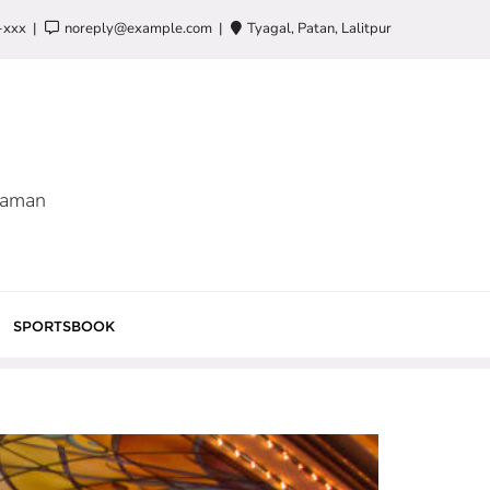
-xxx
noreply@example.com
Tyagal, Patan, Lalitpur
laman
SPORTSBOOK