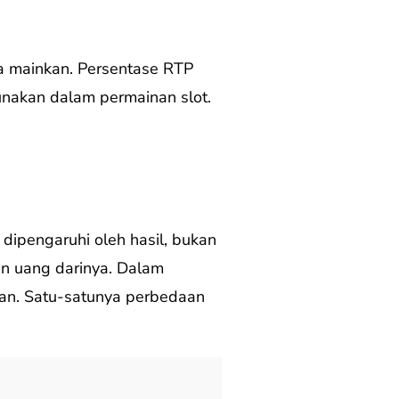
da mainkan. Persentase RTP
unakan dalam permainan slot.
 dipengaruhi oleh hasil, bukan
an uang darinya. Dalam
gan. Satu-satunya perbedaan