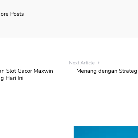
ore Posts
Next Article
n Slot Gacor Maxwin
Menang dengan Strategi
 Hari Ini